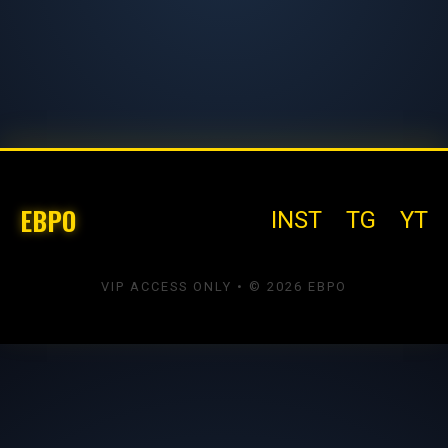
EBPO
INST
TG
YT
VIP ACCESS ONLY • © 2026 EBPO